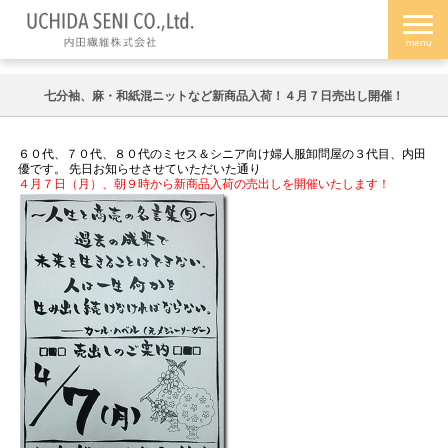
七分袖、麻・和紙混ニットなど新商品入荷！４月７日売出し開催！
６０代、７０代、８０代のミセス＆シニア向け婦人服卸問屋の３代目、内田
優です。 先日お知らせさせていただいた通り
４月７日（月）、朝９時から新商品入荷の売出しを開催いたします！