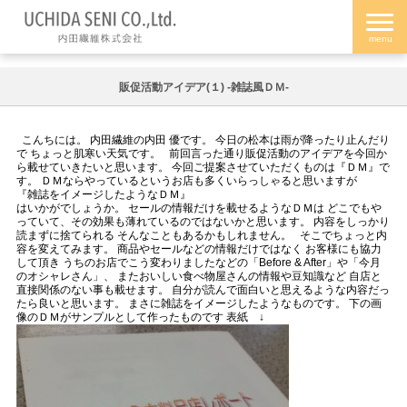
販促活動アイデア(１) -雑誌風ＤＭ-
こんちには。 内田繊維の内田 優です。 今日の松本は雨が降ったり止んだり
で ちょっと肌寒い天気です。 前回言った通り販促活動のアイデアを今回か
ら載せていきたいと思います。 今回ご提案させていただくものは『ＤＭ』で
す。 ＤＭならやっているというお店も多くいらっしゃると思いますが
『雑誌をイメージしたようなＤＭ』
はいかがでしょうか。 セールの情報だけを載せるようなＤＭは どこでもや
っていて、その効果も薄れているのではないかと思います。 内容をしっかり
読まずに捨てられる そんなこともあるかもしれません。 そこでちょっと内
容を変えてみます。 商品やセールなどの情報だけではなく お客様にも協力
して頂き うちのお店でこう変わりましたなどの「Before & After」や「今月
のオシャレさん」、 またおいしい食べ物屋さんの情報や豆知識など 自店と
直接関係のない事も載せます。 自分が読んで面白いと思えるような内容だっ
たら良いと思います。 まさに雑誌をイメージしたようなものです。 下の画
像のＤＭがサンプルとして作ったものです 表紙 ↓