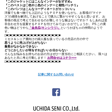
『このジャケットにはこんなインナーがおすすめ』
『このベストは〇色や△色のインナーと相性バッチリ』
『このパンツはこんなコーディネートがカッコいい』
洋服でも食べ物でも上記のようなＰＯＰを使いながら、お客様の“マイナ
ス”の感情を解消してあげることで購入に繋がりやすくなると思います。 お
客様の視点で考えて合わせるのが難しそうな服はないですか？ もしあれば是
非合わせ方を提案するＰＯＰを付けてみてはいかがでしょうか。 PS.この黄
色い物はどうやら
「金糸瓜(キンシウリ)」
というかぼちゃの仲間のようで
す。
□■□■□■□■□■□■□■□■□■□■□■□■□■□■□■□■
ミセス＆シニア層向けの婦人服を扱っている小売店の方の中で
思うように売上げが上がらない
集客がなかなかできない
どうにかしたいが何をすればいいか分からない
そんなお悩みをお持ちのお店の方はぜひ一度当社にご相談ください。 我々は
あなたと共に考え行動します！
お問合せはコチラ>>>
□■□■□■□■□■□■□■□■□■□■□■□■□■□■□■□■
記事に関するお問い合わせ