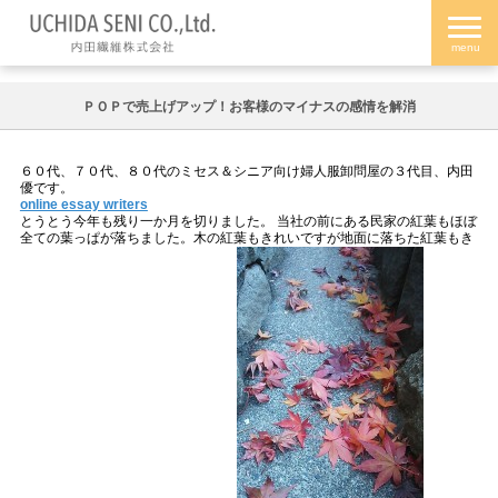
ＰＯＰで売上げアップ！お客様のマイナスの感情を解消
６０代、７０代、８０代のミセス＆シニア向け婦人服卸問屋の３代目、内田
優です。
online essay writers
とうとう今年も残り一か月を切りました。 当社の前にある民家の紅葉もほぼ
全ての葉っぱが落ちました。木の紅葉もきれいですが地面に落ちた紅葉もき