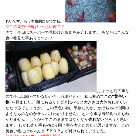
れいです。もう本格的に冬ですね。
◎この黄色い物はいったい何？？
さて、今日はスーパーで見掛けた販促を紹介します。
あなたはこんな
食べ物見た事ありますか？
ちょっと前の事な
ので今は出回っていないかもしれませんが、私は初めてこの
“黄色い
物”
を見ました。
隣にあるリンゴと比べると大きさは大体おわかりい
ただけるでしょうか。
この黄色い物、果物なのか、かぼちゃの仲間の
ようなものなのかサッパリわかりません。
という事は当然食べ方もわ
かりません。したがってこのままではなかなか
売れない
だろうと思い
ます。
しかし売り手もやはり同じ事を考えたのだと思いますが、この
黄色い物にはちゃんと
『ＰＯＰ』
が付けられていました。